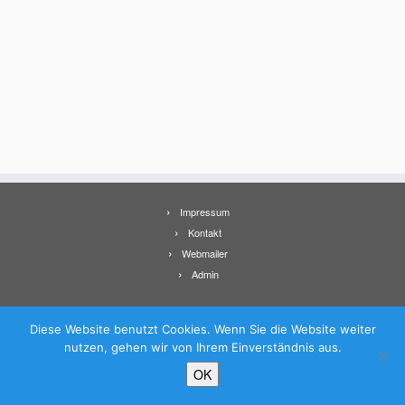
Impressum
Kontakt
Webmailer
Admin
Diese Website benutzt Cookies. Wenn Sie die Website weiter
nutzen, gehen wir von Ihrem Einverständnis aus.
·
© 2026
Panoramabüro – Text Foto Film
·
Präsentiert von
·
OK
Entworfen mit dem
Customizr-Theme
·