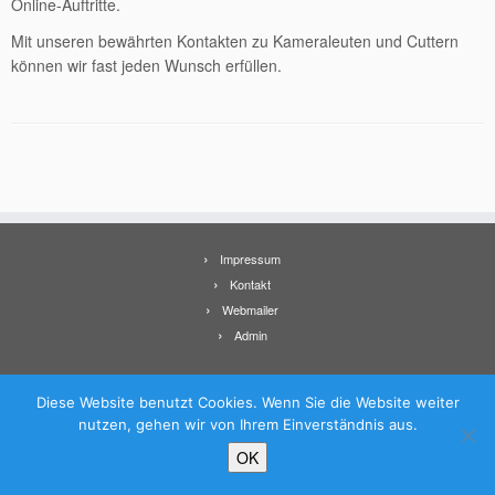
Online-Auftritte.
Mit unseren bewährten Kontakten zu Kameraleuten und Cuttern
können wir fast jeden Wunsch erfüllen.
Impressum
Kontakt
Webmailer
Admin
Diese Website benutzt Cookies. Wenn Sie die Website weiter
nutzen, gehen wir von Ihrem Einverständnis aus.
·
© 2026
Panoramabüro – Text Foto Film
·
Präsentiert von
·
OK
Entworfen mit dem
Customizr-Theme
·